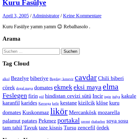
Kuru Fasülye
April 3, 2005
/
Administrator
/
Keine Kommentare
Kuru Fasülye yamm yamm 😉
Rebalhasolo
.
Arama
Suchen
nach:
Tag Cloud
cavdar
Bezelye
biberiye
Chili biberi
alkol
Bugday; kenevir
elma
ekmek
eksi maya
cörek
domates
dogal maya
Feslegen
firin
hindistan cevizi sütü
Incir
kakule
gül
isgin
italya
karanfil
karides
kestane
kizilcik
klöse
kuru
Kavurga
kefir
likör
domates
Kuskonmaz
Mercankösk
mozarella
portakal
palamut
patates
Pekmez
soya sosu
ravent
rhabarber
tam tahil
Tavuk
taze kisnis
Tursu
zencefil
ördek