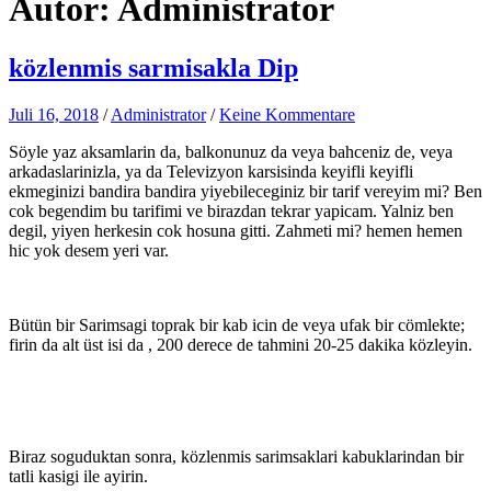
Autor:
Administrator
közlenmis sarmisakla Dip
Juli 16, 2018
/
Administrator
/
Keine Kommentare
Söyle yaz aksamlarin da, balkonunuz da veya bahceniz de, veya
arkadaslarinizla, ya da Televizyon karsisinda keyifli keyifli
ekmeginizi bandira bandira yiyebileceginiz bir tarif vereyim mi? Ben
cok begendim bu tarifimi ve birazdan tekrar yapicam. Yalniz ben
degil, yiyen herkesin cok hosuna gitti. Zahmeti mi? hemen hemen
hic yok desem yeri var.
Bütün bir Sarimsagi toprak bir kab icin de veya ufak bir cömlekte;
firin da alt üst isi da , 200 derece de tahmini 20-25 dakika közleyin.
Biraz soguduktan sonra, közlenmis sarimsaklari kabuklarindan bir
tatli kasigi ile ayirin.