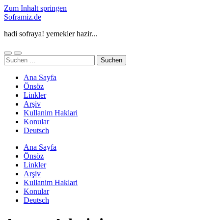
Zum Inhalt springen
Soframiz.de
hadi sofraya! yemekler hazir...
Mobile-
Suchfeld
Suchen
Menü
ein-/ausblenden
nach:
ein-/ausblenden
Ana Sayfa
Önsöz
Linkler
Arşiv
Kullanim Haklari
Konular
Deutsch
Ana Sayfa
Önsöz
Linkler
Arşiv
Kullanim Haklari
Konular
Deutsch