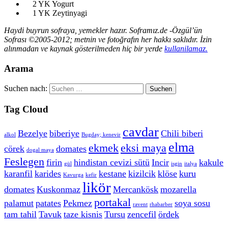
2 YK Yogurt
1 YK Zeytinyagi
Haydi buyrun sofraya, yemekler hazır. Soframız.de -Özgül’ün
Sofrası ©2005-2012; metnin ve fotoğrafın her hakkı saklıdır. İzin
alınmadan ve kaynak gösterilmeden hiç bir yerde
kullanilamaz.
Arama
Suchen nach:
Tag Cloud
cavdar
Bezelye
biberiye
Chili biberi
alkol
Bugday; kenevir
elma
ekmek
eksi maya
cörek
domates
dogal maya
Feslegen
firin
hindistan cevizi sütü
Incir
kakule
gül
isgin
italya
karanfil
karides
kestane
kizilcik
klöse
kuru
Kavurga
kefir
likör
domates
Kuskonmaz
Mercankösk
mozarella
portakal
palamut
patates
Pekmez
soya sosu
ravent
rhabarber
tam tahil
Tavuk
taze kisnis
Tursu
zencefil
ördek