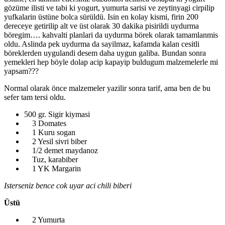
gözüme ilisti ve tabi ki yogurt, yumurta sarisi ve zeytinyagi cirpilip
yufkalarin üstüne bolca sürüldü. Isin en kolay kismi, firin 200
dereceye getirilip alt ve üst olarak 30 dakika pisirildi uydurma
böregim…. kahvalti planlari da uydurma börek olarak tamamlanmis
oldu. Aslinda pek uydurma da sayilmaz, kafamda kalan cesitli
böreklerden uygulandi desem daha uygun galiba. Bundan sonra
yemekleri hep böyle dolap acip kapayip buldugum malzemelerle mi
yapsam???
Normal olarak önce malzemeler yazilir sonra tarif, ama ben de bu
sefer tam tersi oldu.
500 gr. Sigir kiymasi
3 Domates
1 Kuru sogan
2 Yesil sivri biber
1/2 demet maydanoz
Tuz, karabiber
1 YK Margarin
Isterseniz bence cok uyar aci chili biberi
Üstü
2 Yumurta