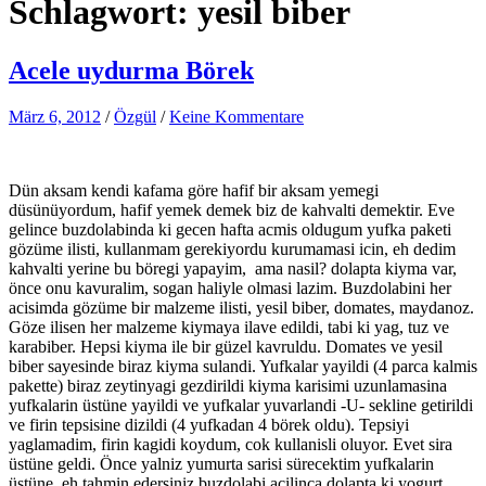
Schlagwort:
yesil biber
Acele uydurma Börek
März 6, 2012
/
Özgül
/
Keine Kommentare
Dün aksam kendi kafama göre hafif bir aksam yemegi
düsünüyordum, hafif yemek demek biz de kahvalti demektir. Eve
gelince buzdolabinda ki gecen hafta acmis oldugum yufka paketi
gözüme ilisti, kullanmam gerekiyordu kurumamasi icin, eh dedim
kahvalti yerine bu böregi yapayim, ama nasil? dolapta kiyma var,
önce onu kavuralim, sogan haliyle olmasi lazim. Buzdolabini her
acisimda gözüme bir malzeme ilisti, yesil biber, domates, maydanoz.
Göze ilisen her malzeme kiymaya ilave edildi, tabi ki yag, tuz ve
karabiber. Hepsi kiyma ile bir güzel kavruldu. Domates ve yesil
biber sayesinde biraz kiyma sulandi. Yufkalar yayildi (4 parca kalmis
pakette) biraz zeytinyagi gezdirildi kiyma karisimi uzunlamasina
yufkalarin üstüne yayildi ve yufkalar yuvarlandi -U- sekline getirildi
ve firin tepsisine dizildi (4 yufkadan 4 börek oldu). Tepsiyi
yaglamadim, firin kagidi koydum, cok kullanisli oluyor. Evet sira
üstüne geldi. Önce yalniz yumurta sarisi sürecektim yufkalarin
üstüne, eh tahmin edersiniz buzdolabi acilinca dolapta ki yogurt