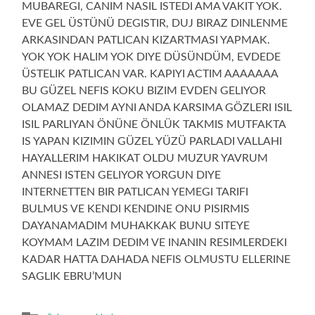
MUBAREGI, CANIM NASIL ISTEDI AMA VAKIT YOK.
EVE GEL ÜSTÜNÜ DEGISTIR, DUJ BIRAZ DINLENME
ARKASINDAN PATLICAN KIZARTMASI YAPMAK.
YOK YOK HALIM YOK DIYE DÜSÜNDÜM, EVDEDE
ÜSTELIK PATLICAN VAR. KAPIYI ACTIM AAAAAAA
BU GÜZEL NEFIS KOKU BIZIM EVDEN GELIYOR
OLAMAZ DEDIM AYNI ANDA KARSIMA GÖZLERI ISIL
ISIL PARLIYAN ÖNÜNE ÖNLÜK TAKMIS MUTFAKTA
IS YAPAN KIZIMIN GÜZEL YÜZÜ PARLADI VALLAHI
HAYALLERIM HAKIKAT OLDU MUZUR YAVRUM
ANNESI ISTEN GELIYOR YORGUN DIYE
INTERNETTEN BIR PATLICAN YEMEGI TARIFI
BULMUS VE KENDI KENDINE ONU PISIRMIS
DAYANAMADIM MUHAKKAK BUNU SITEYE
KOYMAM LAZIM DEDIM VE INANIN RESIMLERDEKI
KADAR HATTA DAHADA NEFIS OLMUSTU ELLERINE
SAGLIK EBRU’MUN