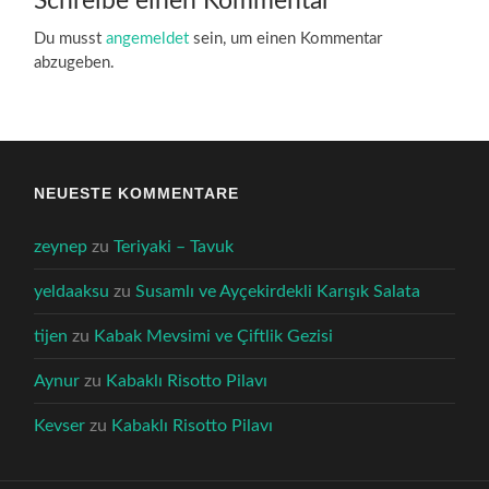
Schreibe einen Kommentar
Du musst
angemeldet
sein, um einen Kommentar
abzugeben.
NEUESTE KOMMENTARE
zeynep
zu
Teriyaki – Tavuk
yeldaaksu
zu
Susamlı ve Ayçekirdekli Karışık Salata
tijen
zu
Kabak Mevsimi ve Çiftlik Gezisi
Aynur
zu
Kabaklı Risotto Pilavı
Kevser
zu
Kabaklı Risotto Pilavı