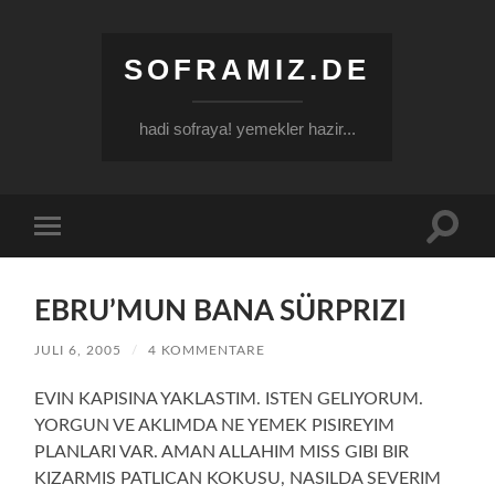
SOFRAMIZ.DE
hadi sofraya! yemekler hazir...
Suchfe
Mobile-
ein-/a
Menü
ein-/ausblenden
EBRU’MUN BANA SÜRPRIZI
JULI 6, 2005
/
4 KOMMENTARE
EVIN KAPISINA YAKLASTIM. ISTEN GELIYORUM.
YORGUN VE AKLIMDA NE YEMEK PISIREYIM
PLANLARI VAR. AMAN ALLAHIM MISS GIBI BIR
KIZARMIS PATLICAN KOKUSU, NASILDA SEVERIM