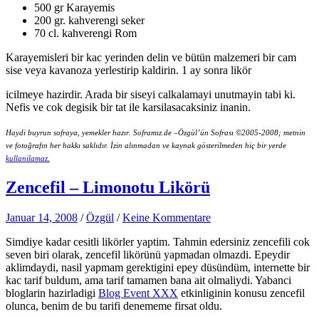
500 gr Karayemis
200 gr. kahverengi seker
70 cl. kahverengi Rom
Karayemisleri bir kac yerinden delin ve bütün malzemeri bir cam
sise veya kavanoza yerlestirip kaldirin. 1 ay sonra likör
icilmeye hazirdir. Arada bir siseyi calkalamayi unutmayin tabi ki.
Nefis ve cok degisik bir tat ile karsilasacaksiniz inanin.
Haydi
buyrun sofraya,
yemekler
hazır
.
Soframız.de
–
Özgül’ün
Sofrası
©2005-2008; metnin
ve fotoğrafın her hakkı saklıdır. İzin
alınmadan ve kaynak gösterilmeden hiç bir
yerde
kullanilamaz
.
Zencefil – Limonotu Likörü
Januar 14, 2008
/
Özgül
/
Keine Kommentare
Simdiye kadar cesitli likörler yaptim. Tahmin edersiniz zencefili cok
seven biri olarak, zencefil likörünü yapmadan olmazdi.
Epeydir
aklimdaydi, nasil yapmam gerektigini epey düsündüm, internette bir
kac tarif buldum, ama tarif tamamen bana ait olmaliydi. Yabanci
bloglarin hazirladigi
Blog Event XXX
etkinliginin konusu zencefil
olunca, benim de bu tarifi denememe firsat oldu.