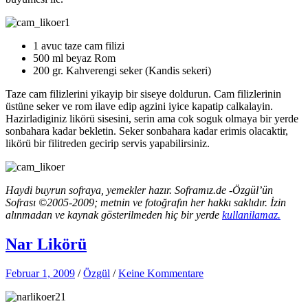
1 avuc taze cam filizi
500 ml beyaz Rom
200 gr. Kahverengi seker (Kandis sekeri)
Taze cam filizlerini yikayip bir siseye doldurun. Cam filizlerinin
üstüne seker ve rom ilave edip agzini iyice kapatip calkalayin.
Hazirladiginiz likörü sisesini, serin ama cok soguk olmaya bir yerde
sonbahara kadar bekletin. Seker sonbahara kadar erimis olacaktir,
likörü bir filitreden gecirip servis yapabilirsiniz.
Haydi buyrun sofraya, yemekler hazır. Soframız.de -Özgül’ün
Sofrası ©2005-2009; metnin ve fotoğrafın her hakkı saklıdır. İzin
alınmadan ve kaynak gösterilmeden hiç bir yerde
kullanilamaz.
Nar Likörü
Februar 1, 2009
/
Özgül
/
Keine Kommentare