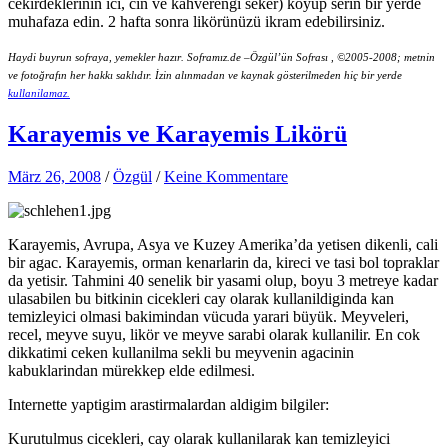
cekirdeklerinin ici, cin ve kahverengi seker) koyup serin bir yerde
muhafaza edin.
2 hafta sonra likörünüzü ikram edebilirsiniz.
Haydi
buyrun sofraya,
yemekler
hazır
.
Soframız.de
–
Özgül’ün
Sofrası
,
©2005-2008; metnin
ve fotoğrafın her hakkı saklıdır. İzin alınmadan ve kaynak gösterilmeden hiç bir yerde
kullanilamaz
.
Karayemis ve Karayemis Likörü
März 26, 2008
/
Özgül
/
Keine Kommentare
Karayemis, Avrupa, Asya ve Kuzey Amerika’da yetisen dikenli, cali
bir agac. Karayemis, orman kenarlarin da, kireci ve tasi bol topraklar
da yetisir. Tahmini 40 senelik bir yasami olup, boyu 3 metreye kadar
ulasabilen bu bitkinin cicekleri cay olarak kullanildiginda kan
temizleyici olmasi bakimindan vücuda yarari büyük.
Meyveleri,
recel, meyve suyu, likör ve meyve sarabi olarak kullanilir. En cok
dikkatimi ceken kullanilma sekli bu meyvenin agacinin
kabuklarindan mürekkep elde edilmesi.
Internette yaptigim arastirmalardan aldigim bilgiler:
Kurutulmus cicekleri, cay olarak kullanilarak kan temizleyici