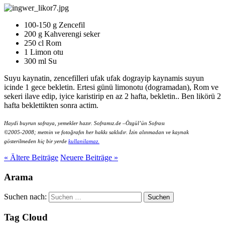
100-150
g Zencefil
200 g Kahverengi seker
250 cl Rom
1 Limon otu
300 ml Su
Suyu kaynatin,
zencefilleri ufak ufak dograyip kaynamis suyun
icinde 1 gece bekletin. Ertesi günü limonotu (dogramadan), Rom ve
sekeri ilave edip, iyice karistirip en az 2 hafta, bekletin.. Ben likörü 2
hafta beklettikten sonra actim.
Haydi
buyrun sofraya,
yemekler
hazır
.
Soframız.de
–
Özgül’ün
Sofrası
©2005-2008;
metnin
ve
fotoğrafın
her
hakkı
saklıdır
.
İzin
alınmadan ve kaynak
gösterilmeden hiç bir
yerde
kullanilamaz
.
« Ältere
Beiträge
Neuere
Beiträge
»
Arama
Suchen nach:
Tag Cloud