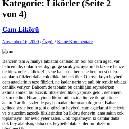
Kategorie:
Likörler
(Seite 2
von 4)
Cam Likörü
November 16, 2009
/
Özgül
/
Keine Kommentare
Bahcem tam Almanya tabiatini canlandirir, bol bol cam agaci var
bahcem de, onlarin verdigi gölge sicak yaz aylarin da bizlere bahce
de biraz nefes aldirir. Bu sene bahar da her sene beni mest eden
camlarin filizleri daha cok dikkatimi cektiler. O koyu koyu heybetli
cam agaclarinin taze filizleri, ne kadar narin ve tatli bir renkle tabiata
canlilik veriyor. Bahcem de tabiatin bu canliligini seyrederken
aklima aniden bu tazecik filizlerden likör yapmak geldi, denemem
lazim dedim. Nisan ayinda likörümü hazirladim ve iki gün önce
actim. Tarifini sizler ile paylasmadan duramam dogrusu. Bahar
gelince sizde benim gibi o güzelim heybetli cam agaclarini inceleyin
ve o güzelim tazecik filizlerinden bu likörü deneyin, ama sakin cok
toplamayin, bir avuc yeter zaten. Cok toplamayin ki camlar daha
cok boy alabilsin, daha cok heybetli olabilsinler bu filizlerin
büyümesi ile.