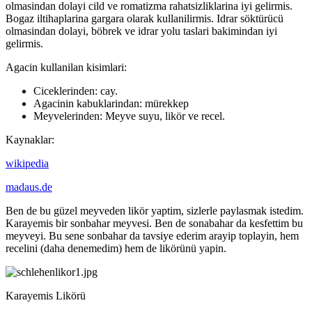
olmasindan dolayi cild ve
romatizma rahatsizliklarina iyi gelirmis.
Bogaz iltihaplarina gargara olarak kullanilirmis. Idrar söktürücü
olmasindan dolayi, böbrek ve idrar yolu taslari bakimindan iyi
gelirmis.
Agacin kullanilan kisimlari:
Ciceklerinden:
cay.
Agacinin kabuklarindan:
mürekkep
Meyvelerinden: Meyve suyu, likör ve recel.
Kaynaklar:
wikipedia
madaus.de
Ben de bu güzel meyveden likör yaptim, sizlerle paylasmak istedim.
Karayemis bir sonbahar meyvesi. Ben de sonabahar da kesfettim bu
meyveyi. Bu sene sonbahar da tavsiye ederim arayip toplayin, hem
recelini (daha denemedim) hem de likörünü yapin.
Karayemis Likörü