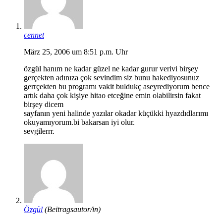
cennet
März 25, 2006 um 8:51 p.m. Uhr
özgül hanım ne kadar güzel ne kadar gurur verivi birşey
gerçekten adınıza çok sevindim siz bunu hakediyosunuz
gerrçekten bu programı vakit buldukç aseyrediyorum bence
artık daha çok kişiye hitao etceğine emin olabilirsin fakat
birşey dicem
sayfanın yeni halinde yazılar okadar küçükki hyazdıdlarımı
okuyamıyorum.bi bakarsan iyi olur.
sevgilerrr.
Özgül
(Beitragsautor/in)