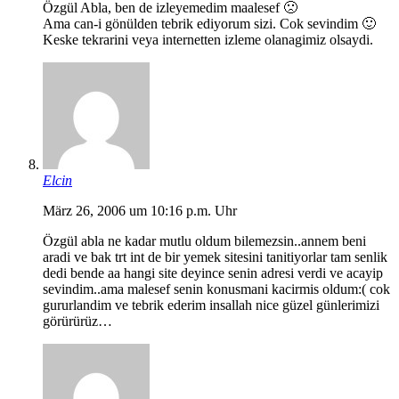
Özgül Abla, ben de izleyemedim maalesef 🙁
Ama can-i gönülden tebrik ediyorum sizi. Cok sevindim 🙂
Keske tekrarini veya internetten izleme olanagimiz olsaydi.
Elcin
März 26, 2006 um 10:16 p.m. Uhr
Özgül abla ne kadar mutlu oldum bilemezsin..annem beni
aradi ve bak trt int de bir yemek sitesini tanitiyorlar tam senlik
dedi bende aa hangi site deyince senin adresi verdi ve acayip
sevindim..ama malesef senin konusmani kacirmis oldum:( cok
gururlandim ve tebrik ederim insallah nice güzel günlerimizi
görürürüz…