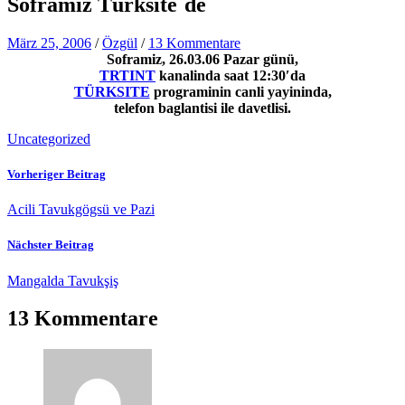
Soframiz Türksite´de
März 25, 2006
/
Özgül
/
13 Kommentare
Soframiz, 26.03.06 Pazar günü,
TRTINT
kanalinda saat 12:30′da
TÜRKSITE
programinin canli yayininda,
telefon baglantisi ile davetlisi.
Uncategorized
Vorheriger Beitrag
Acili Tavukgögsü ve Pazi
Nächster Beitrag
Mangalda Tavukşiş
13 Kommentare