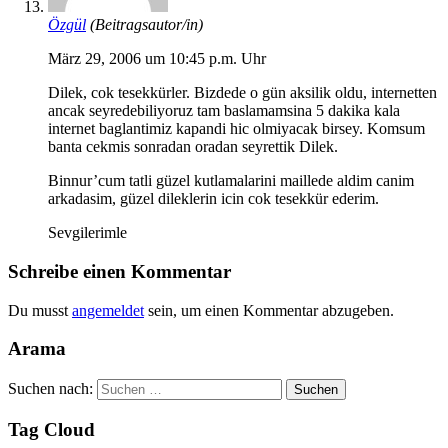
Özgül
(Beitragsautor/in)
März 29, 2006 um 10:45 p.m. Uhr
Dilek, cok tesekkürler. Bizdede o gün aksilik oldu, internetten
ancak seyredebiliyoruz tam baslamamsina 5 dakika kala
internet baglantimiz kapandi hic olmiyacak birsey. Komsum
banta cekmis sonradan oradan seyrettik Dilek.
Binnur’cum tatli güzel kutlamalarini maillede aldim canim
arkadasim, güzel dileklerin icin cok tesekkür ederim.
Sevgilerimle
Schreibe einen Kommentar
Du musst
angemeldet
sein, um einen Kommentar abzugeben.
Arama
Suchen nach:
Tag Cloud