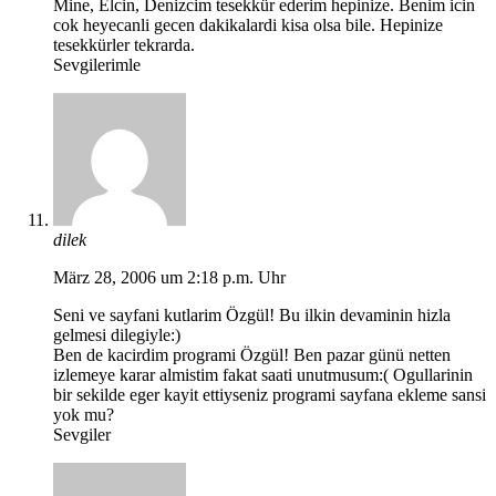
Mine, Elcin, Denizcim tesekkür ederim hepinize. Benim icin
cok heyecanli gecen dakikalardi kisa olsa bile. Hepinize
tesekkürler tekrarda.
Sevgilerimle
dilek
März 28, 2006 um 2:18 p.m. Uhr
Seni ve sayfani kutlarim Özgül! Bu ilkin devaminin hizla
gelmesi dilegiyle:)
Ben de kacirdim programi Özgül! Ben pazar günü netten
izlemeye karar almistim fakat saati unutmusum:( Ogullarinin
bir sekilde eger kayit ettiyseniz programi sayfana ekleme sansi
yok mu?
Sevgiler